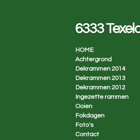
Ga
direct
naar
6333 Texel
de
hoofdinhoud
HOME
Achtergrond
Dekrammen 2014
Dekrammen 2013
Dekrammen 2012
Ingezette rammen
Ooien
Fokdagen
Foto's
Contact