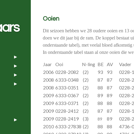
Ooien
aars
Dit seizoen hebben we 28 oudere ooien en 13 
doen we dit jaar bij de ram. De koppel bestaat 
onderstaande tabel), met veelal bloed afkomstig 
In onderstaande tabel staan al onze ooien die 
Jaar
Ooi
N-ling
BE
AV
Vad
2006
0228-2082
(2)
93
93
0228-
2008
6333-0348
(2)
87
87
0228-
2008
6333-0351
(2)
88
87
0228-
2009
6333-0367
(2)
89
89
0228-
2009
6333-0371
(2)
88
88
0228-
2009
0228-2412
(2)
87
87
0228-
2009
0228-2419
(3)
89
0228-
89
2010
6333-27838
(2)
88
88
4736-