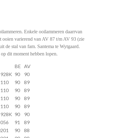
ooilammeren. Enkele ooilammeren daarrvan
uit ooien varierend van AV 87 t/m AV 93 (zie
uit de stal van fam. Santema te Wytgaard.
we op dit moment hebben lopen.
er
BE
AV
1928K
90
90
2110
90
89
2110
90
89
2110
90
89
2110
90
89
1928K
90
90
2056
91
89
0201
90
88