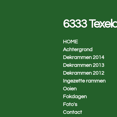
Ga
direct
naar
6333 Texel
de
hoofdinhoud
HOME
Achtergrond
Dekrammen 2014
Dekrammen 2013
Dekrammen 2012
Ingezette rammen
Ooien
Fokdagen
Foto's
Contact