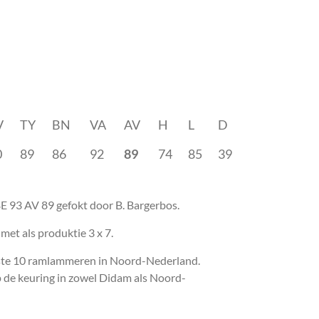
V
TY
BN
VA
AV
H
L
D
0
89
86
92
89
74
85
39
E 93 AV 89 gefokt door B. Bargerbos.
et als produktie 3 x 7.
este 10 ramlammeren in Noord-Nederland.
 de keuring in zowel Didam als Noord-