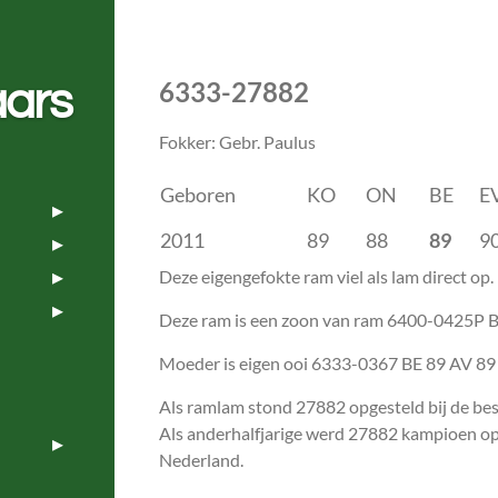
6333-27882
aars
Fokker: Gebr. Paulus
Geboren
KO
ON
BE
E
2011
89
88
89
9
Deze eigengefokte ram viel als lam direct op.
Deze ram is een zoon
van ram 6400-0425P
B
Moeder is eigen ooi 6333-0367 BE 89 AV 89 m
Als ramlam stond 27882 opgesteld bij de b
Als anderhalfjarige werd 27882 kampioen op
Nederland.