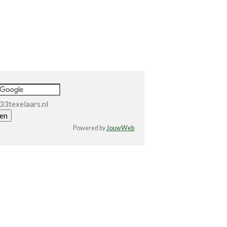
33texelaars.nl
Powered by
JouwWeb