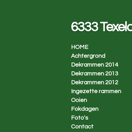
Ga
direct
naar
6333 Texel
de
hoofdinhoud
HOME
Achtergrond
Dekrammen 2014
Dekrammen 2013
Dekrammen 2012
Ingezette rammen
Ooien
Fokdagen
Foto's
Contact