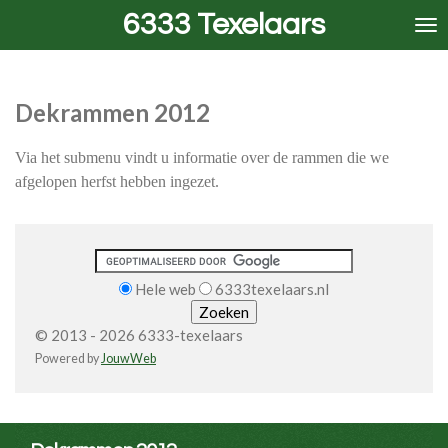
6333 Texelaars
Ga
direct
naar
de
Dekrammen 2012
hoofdinhoud
Via het submenu vindt u informatie over de rammen die we
afgelopen herfst hebben ingezet.
Hele web
6333texelaars.nl
© 2013 - 2026 6333-texelaars
Powered by
JouwWeb