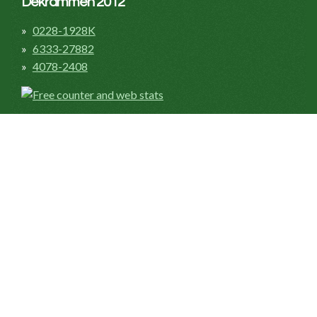
Dekrammen 2012
0228-1928K
6333-27882
4078-2408