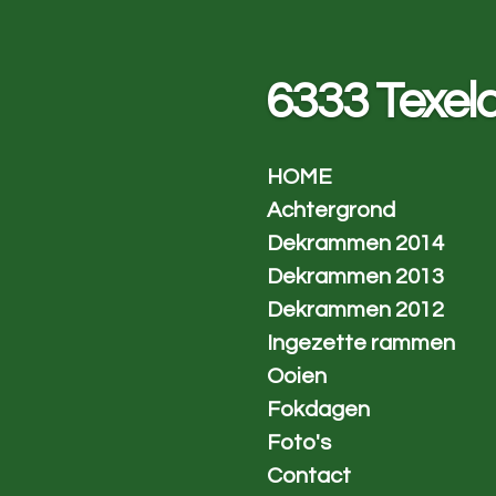
Ga
direct
naar
6333 Texel
de
hoofdinhoud
HOME
Achtergrond
Dekrammen 2014
Dekrammen 2013
Dekrammen 2012
Ingezette rammen
Ooien
Fokdagen
Foto's
Contact