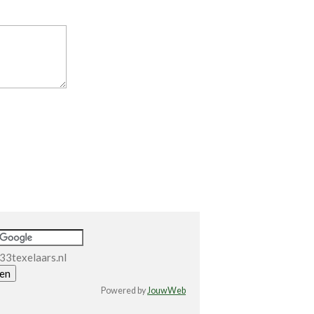
33texelaars.nl
Powered by
JouwWeb